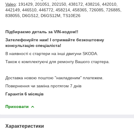
Valeo
: 191429, 201051, 202150, 438172, 438216, 442010,
442149, 446510, 446772, 458214, 458365, 726085, 726885,
838055, D6GS12, D6GS12M, TS10E26
Підбираємо деталь за VIN-кодом!!
Зателефонуйте нам! І отримайте безкоштовну
консультацію спеціаліста!
В наявності є стартери на інші двигуни SKODA.
Також є комплектуючі для ремонту Вашого стартера.
Доставка новою поштою "накладеним" платежем.
Повернення чи заміна протягом 7 днів
Гарантія 6 місяців
Приховати
Характеристики