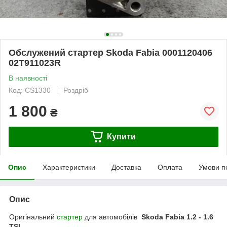
Обслужений стартер Skoda Fabia 0001120406
02T911023R
В наявності
Код: CS1330
Роздріб
1 800
₴
Купити
Опис
Характеристики
Доставка
Оплата
Умови п
Опис
Оригінальний
стартер
для автомобілів
Skoda Fabia 1.2 - 1.6
TSI