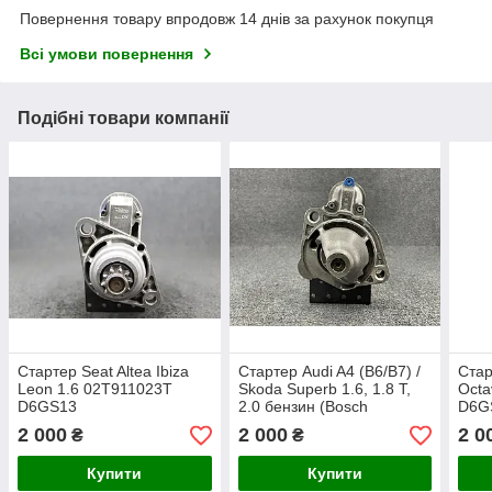
Повернення товару впродовж 14 днів за рахунок покупця
Всі умови повернення
Подібні товари компанії
Стартер Seat Altea Ibiza
Стартер Audi A4 (B6/B7) /
Стар
Leon 1.6 02T911023T
Skoda Superb 1.6, 1.8 T,
Octa
D6GS13
2.0 бензин (Bosch
D6G
0001107427, VAG
2 000
2 000
2 0
₴
₴
06B911023A)
Купити
Купити