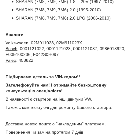
SHARAN (7M8, 7M9, 7M6) 1.8 T 20V (1997-2010)
SHARAN (7M8, 7M9, 7M6) 2.0 (1995-2010)
SHARAN (7M8, 7M9, 7M6) 2.0 LPG (2006-2010)
Аналоги
:
Volkswagen
: 02M911023, 02M911023X
Bosch
: 0001121022, 0001121023, 0001121037, 0986018920,
F00E100236, F042S0H097
Valeo
: 458822
Підбираємо деталь за VIN-кодом!!
Зателефонуйте нам! І отримайте безкоштовну
консультацію спеціаліста!
В наявності є стартери на інші двигуни VW.
Також є комплектуючі для ремонту Вашого стартера.
Доставка новою поштою "накладеним" платежем.
Повернення чи заміна протягом 7 днів