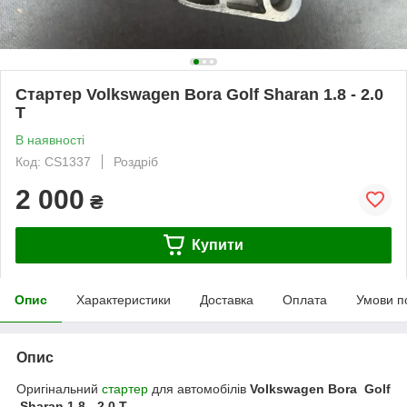
Стартер Volkswagen Bora Golf Sharan 1.8 - 2.0
T
В наявності
Код: CS1337
Роздріб
2 000
₴
Купити
Опис
Характеристики
Доставка
Оплата
Умови п
Опис
Оригінальний
стартер
для автомобілів
Volkswagen Bora Golf
Sharan 1.8 - 2.0 T