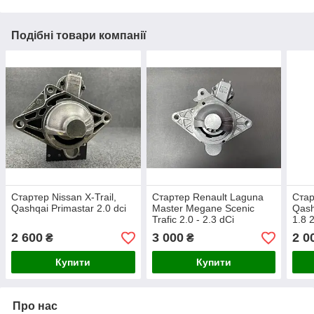
Подібні товари компанії
Стартер Nissan X-Trail,
Стартер Renault Laguna
Стар
Qashqai Primastar 2.0 dci
Master Megane Scenic
Qash
Trafic 2.0 - 2.3 dCi
1.8 
2 600
3 000
2 0
₴
₴
Купити
Купити
Про нас