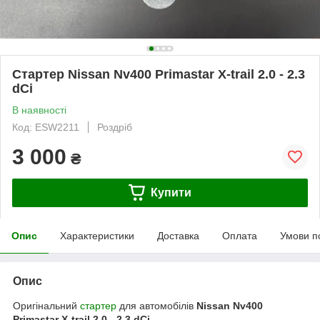
Стартер Nissan Nv400 Primastar X-trail 2.0 - 2.3
dCi
В наявності
Код: ESW2211
Роздріб
3 000
₴
Купити
Опис
Характеристики
Доставка
Оплата
Умови п
Опис
Оригінальний
стартер
для автомобілів
Nissan Nv400
Primastar X-trail 2.0 - 2.3 dCi