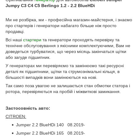
Jumpy С3 С4 С5 Berlingo 1.2 - 2.2 BlueHDi
Ми не розбірка, ми - професійна магазин-майстерня, і знаємо
про стартерів і генератори набагато більше ніж просто
продавці.
Всі наші
стартери
та генератори проходять перевірку та
технічне обслуговування з якісними комплектуючими, Вам не
доведеться турбуватися, що через місяць закінчаться щітки
або загуде підшипник.
У генераторах ми перевіряємо та замінюємо такі ресурсні
деталі як підшипники, щітки та струмознімальні кільця, в
більшості випадків вони замінюються на нові.
Так само поза увагою не залишається стан обмотки статора і
ротора, перевіряються на пробій і міжвиткові замикання.
Застосовність авто:
CITROEN:
Jumper 2.2 BlueHDi 140 08.2019-
Jumper 2.2 BlueHDi 165 08.2019-