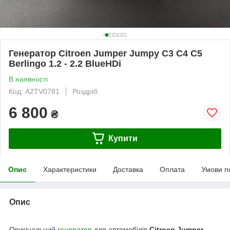
Генератор Citroen Jumper Jumpy С3 С4 С5
Berlingo 1.2 - 2.2 BlueHDi
В наявності
Код: A2TV0781
Роздріб
6 800
₴
Купити
Опис
Характеристики
Доставка
Оплата
Умови п
Опис
Оригінальний
генератор
для автомобілів
Citroen Jumper