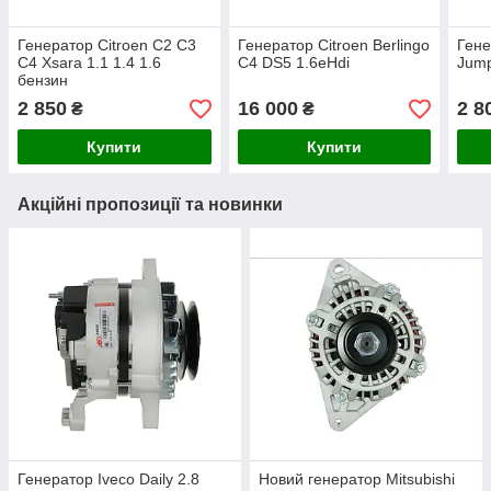
Генератор Citroen C2 C3
Генератор Citroen Berlingo
Гене
С4 Xsara 1.1 1.4 1.6
C4 DS5 1.6eHdi
Jump
бензин
2 850
16 000
2 8
₴
₴
Купити
Купити
Акційні пропозиції та новинки
Генератор Iveco Daily 2.8
Новий генератор Mitsubishi