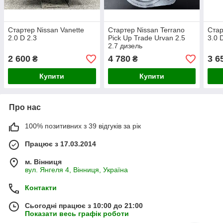
Стартер Nissan Vanette
Стартер Nissan Terrano
Стар
2.0 D 2.3
Pick Up Trade Urvan 2.5
3.0 
2.7 дизель
2 600
4 780
3 6
₴
₴
Купити
Купити
Про нас
100% позитивних з 39 відгуків за рік
Працює з 17.03.2014
м. Вінниця
вул. Янгеля 4, Вінниця, Україна
Контакти
Сьогодні працює з 10:00 до 21:00
Показати весь графік роботи