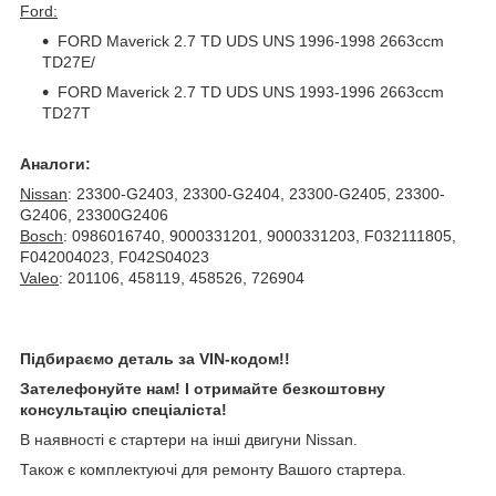
Ford:
FORD Maverick 2.7 TD UDS UNS 1996-1998 2663ccm
TD27E/
FORD Maverick 2.7 TD UDS UNS 1993-1996 2663ccm
TD27T
Аналоги:
Nissan
: 23300-G2403, 23300-G2404, 23300-G2405, 23300-
G2406, 23300G2406
Bosch
: 0986016740, 9000331201, 9000331203, F032111805,
F042004023, F042S04023
Valeo
: 201106, 458119, 458526, 726904
Підбираємо деталь за VIN-кодом!!
Зателефонуйте нам! І отримайте безкоштовну
консультацію спеціаліста!
В наявності є стартери на інші двигуни Nissan.
Також є комплектуючі для ремонту Вашого стартера.