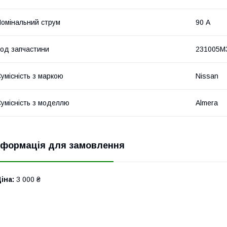
омінальний струм
90 А
од запчастини
231005M
умісність з маркою
Nissan
умісність з моделлю
Almera
нформація для замовлення
іна:
3 000 ₴