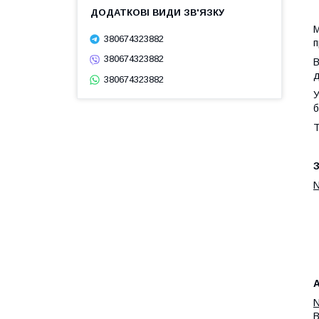
М
380674323882
п
380674323882
В
д
380674323882
У
б
Т
З
N
А
N
B