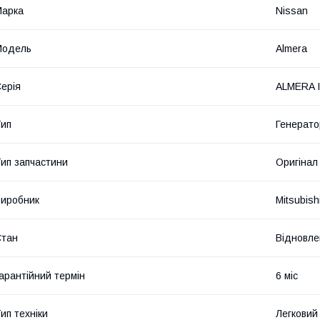
Марка
Nissan
Модель
Almera
ерія
ALMERA I
ип
Генерато
ип запчастини
Оригінал
иробник
Mitsubishi
Стан
Відновле
арантійний термін
6 міс
ип техніки
Легковий