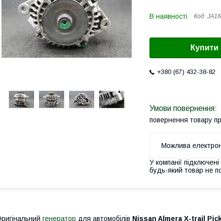
В наявності
Код:
JA16
Купити
+380 (67) 432-38-82
повернення товару п
У компанії підключені
будь-який товар не п
ригінальний
генератор
для автомобілів
Nissan Almera X-trail Pic