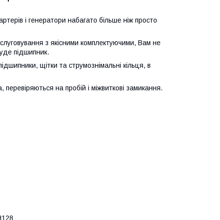
артерів і генератори набагато більше ніж просто
бслуговування з якісними комплектуючими, Вам не
гуде підшипник.
підшипники, щітки та струмознімальні кільця, в
 перевіряються на пробій і міжвиткові замикання.
H128