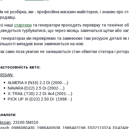
и не розбірка, ми - професійна магазин-майстерня, і знаємо про ст
родавці.
сі наші
стартери
та генератори проходять перевірку та технічне о
оведеться турбуватися, що через місяць закінчаться щітки або за
 генераторах ми перевіряємо та замінюємо такі ресурсні деталі як 
ільшості випадків вони замінюються на нові.
ак само поза увагою не залишається стан обмотки статора і ротора,
астосовність авто:
ISSAN:
ALMERA II (N16) 2.2 Di (2000-...)
NAVARA (D22) 2.5 Di (2002-...)
X-TRAIL (T30) 2.2 Di 4x4 (2001-...)
PICK UP III (D22) 2.50 Di (1998 - )
налоги:
issan
: 23100-5M310
osch
: 0986080430, 1986A00938, 1986A01198, F032113324, F042A0