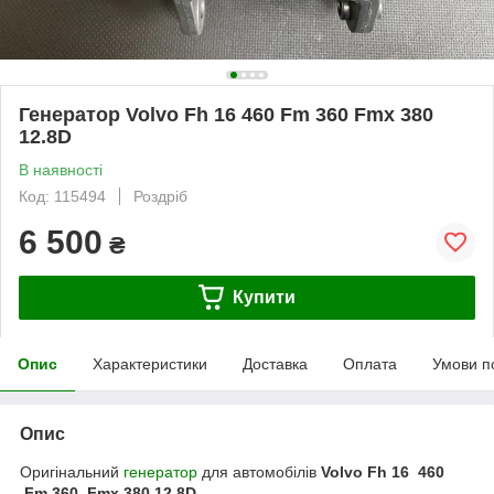
Генератор Volvo Fh 16 460 Fm 360 Fmx 380
12.8D
В наявності
Код: 115494
Роздріб
6 500
₴
Купити
Опис
Характеристики
Доставка
Оплата
Умови п
Опис
Оригінальний
генератор
для автомобілів
Volvo Fh 16 460
Fm 360 Fmx 380 12.8D