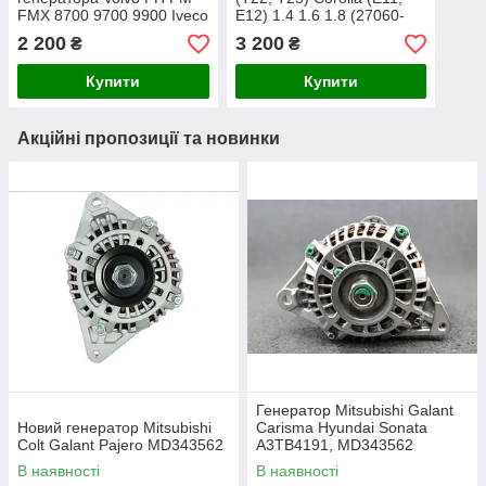
FMX 8700 9700 9900 Iveco
E12) 1.4 1.6 1.8 (27060-
EuroCargo F00M485246
0D030) Відновлений
2 200
3 200
₴
₴
IB297 оригинал
Купити
Купити
Акційні пропозиції та новинки
Генератор Mitsubishi Galant
Новий генератор Mitsubishi
Carisma Hyundai Sonata
Colt Galant Pajero MD343562
A3TB4191, MD343562
В наявності
В наявності