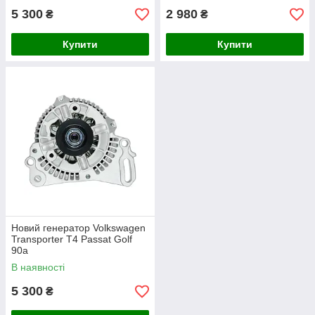
5 300
2 980
₴
₴
Купити
Купити
Новий генератор Volkswagen
Transporter T4 Passat Golf
90а
В наявності
5 300
₴