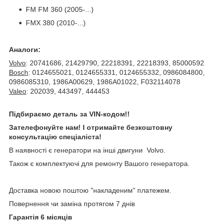
FM FM 360 (2005-...)
FMX 380 (2010-...)
Аналоги:
Volvo
: 20741686, 21429790, 22218391, 22218393, 85000592
Bosch
: 0124655021, 0124655331, 0124655332, 0986084800,
0986085310, 1986A00629, 1986A01022, F032114078
Valeo
: 202039, 443497, 444453
Підбираємо деталь за VIN-кодом!!
Зателефонуйте нам! І отримайте безкоштовну
консультацію спеціаліста!
В наявності є генератори на інші двигуни Volvo.
Також є комплектуючі для ремонту Вашого генератора.
Доставка новою поштою "накладеним" платежем.
Повернення чи заміна протягом 7 днів
Гарантія 6 місяців