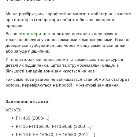
Ми не розбірка, ми - професійна магазин-майстерня, і знаємо
про стартерів і генератори набагато більше ніж просто
продавці.
Всі наші
стартери
та генератори проходять перевірку та
технічне обслуговування з якісними комплектуючими, Вам не
доведеться турбуватися, що через місяць закінчаться щітки
або загуде підшипник.
У генераторах ми перевіряємо та замінюємо такі ресурсні
деталі як підшипники, щітки та струмознімальні кільця, в
більшості випадків вони замінюються на нові.
Так само поза увагою не залишається стан обмотки статора і
ротора, перевіряються на пробій і міжвиткові замикання.
Застосовність авто:
VOLVO:
FH 460 (2009-...)
FH 16 FH 16/540, FH 16/550 (2003-...)
FH 16 II FH 16/540, FH 16/550 (2012-...)