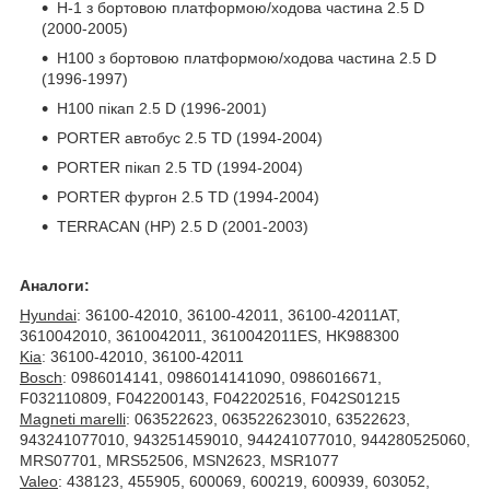
H-1 з бортовою платформою/ходова частина 2.5 D
(2000-2005)
H100 з бортовою платформою/ходова частина 2.5 D
(1996-1997)
H100 пікап 2.5 D (1996-2001)
PORTER автобус 2.5 TD (1994-2004)
PORTER пікап 2.5 TD (1994-2004)
PORTER фургон 2.5 TD (1994-2004)
TERRACAN (HP) 2.5 D (2001-2003)
Аналоги:
Hyundai
: 36100-42010, 36100-42011, 36100-42011AT,
3610042010, 3610042011, 3610042011ES, HK988300
Kia
: 36100-42010, 36100-42011
Bosch
: 0986014141, 0986014141090, 0986016671,
F032110809, F042200143, F042202516, F042S01215
Magneti marelli
: 063522623, 063522623010, 63522623,
943241077010, 943251459010, 944241077010, 944280525060,
MRS07701, MRS52506, MSN2623, MSR1077
Valeo
: 438123, 455905, 600069, 600219, 600939, 603052,