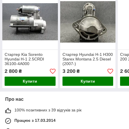
Стартер Kia Sorento
Стартер Hyundai H-1 H300
Стар
Hyundai H-1 2.5CRDI
Starex Montana 2.5 Diesel
200 
36100-4A000
(2007-)
2 800
3 200
2 6
₴
₴
Купити
Купити
Про нас
100% позитивних з 39 відгуків за рік
Працює з 17.03.2014