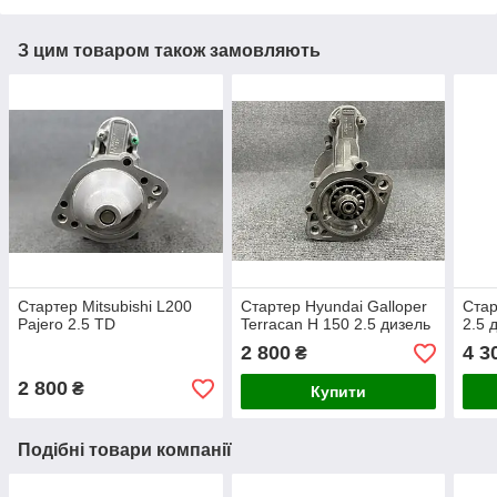
З цим товаром також замовляють
Стартер Mitsubishi L200
Стартер Hyundai Galloper
Стар
Pajero 2.5 TD
Terracan H 150 2.5 дизель
2.5 
2 800
4 3
₴
2 800
₴
Купити
Подібні товари компанії