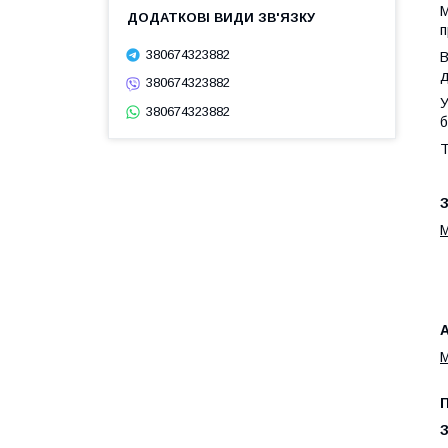
М
п
380674323882
В
д
380674323882
У
380674323882
б
Т
З
M
А
M
П
З