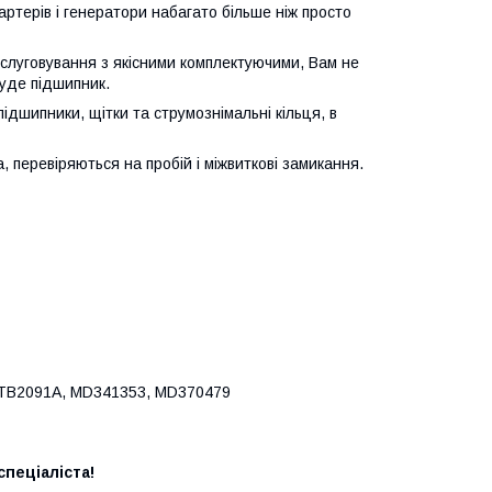
артерів і генератори набагато більше ніж просто
бслуговування з якісними комплектуючими, Вам не
гуде підшипник.
підшипники, щітки та струмознімальні кільця, в
 перевіряються на пробій і міжвиткові замикання.
3TB2091A, MD341353, MD370479
пеціаліста!