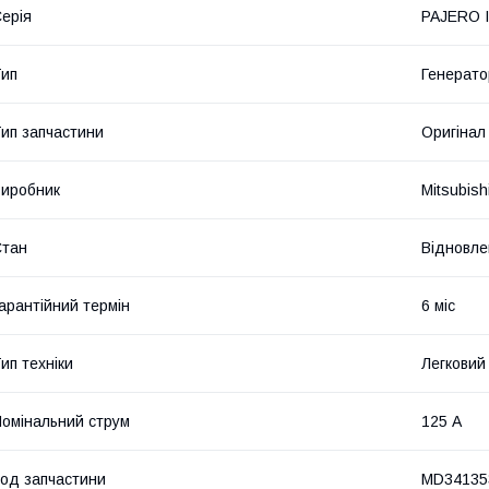
ерія
PAJERO I
ип
Генерато
ип запчастини
Оригінал
иробник
Mitsubishi
Стан
Відновле
арантійний термін
6 міс
ип техніки
Легковий
омінальний струм
125 А
од запчастини
MD34135