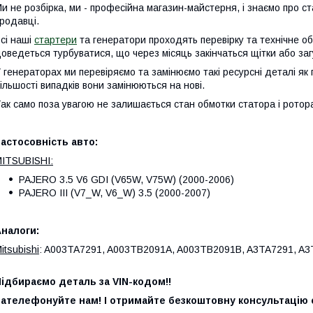
и не розбірка, ми - професійна магазин-майстерня, і знаємо про ст
родавці.
сі наші
стартери
та генератори проходять перевірку та технічне о
оведеться турбуватися, що через місяць закінчаться щітки або за
 генераторах ми перевіряємо та замінюємо такі ресурсні деталі як 
ільшості випадків вони замінюються на нові.
ак само поза увагою не залишається стан обмотки статора і ротора,
астосовність авто:
ITSUBISHI:
PAJERO 3.5 V6 GDI (V65W, V75W) (2000-2006)
PAJERO III (V7_W, V6_W) 3.5 (2000-2007)
налоги:
itsubishi
: A003TA7291, A003TB2091A, A003TB2091B, A3TA7291, A
ідбираємо деталь за VIN-кодом!!
ателефонуйте нам! І отримайте безкоштовну консультацію с