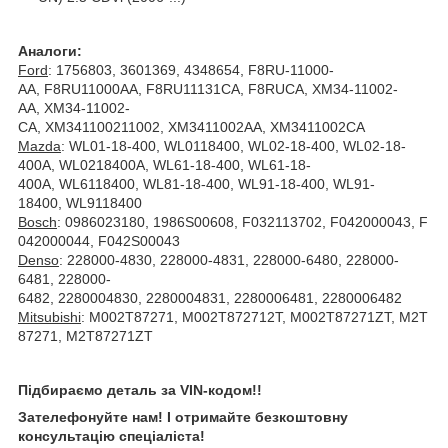
Аналоги:
Ford
: 1756803, 3601369, 4348654, F8RU-11000-
AA, F8RU11000AA, F8RU11131CA, F8RUCA, XM34-11002-
AA, XM34-11002-
CA, XM341100211002, XM3411002AA, XM3411002CA
Mazda
: WL01-18-400, WL0118400, WL02-18-400, WL02-18-
400A, WL0218400A, WL61-18-400, WL61-18-
400A, WL6118400, WL81-18-400, WL91-18-400, WL91-
18400, WL9118400
Bosch
: 0986023180, 1986S00608, F032113702, F042000043, F
042000044, F042S00043
Denso
: 228000-4830, 228000-4831, 228000-6480, 228000-
6481, 228000-
6482, 2280004830, 2280004831, 2280006481, 2280006482
Mitsubishi
: M002T87271, M002T872712T, M002T87271ZT, M2T
87271, M2T87271ZT
Підбираємо деталь за VIN-кодом!!
Зателефонуйте нам! І отримайте безкоштовну
консультацію спеціаліста!