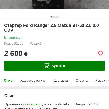
Стартер Ford Ranger 2.5 Mazda BT-50 2.5 3.0
CDVi
В наявності
Код: JS1352
Роздріб
2 600
₴
Купити
Опис
Характеристики
Доставка
Оплата
Умови п
Опис
Оригінальний
стартер
для автомобілів
Ford Ranger 2.5 3.0
TDCi Mazda BT-50 2.5, 3.0 CDVi