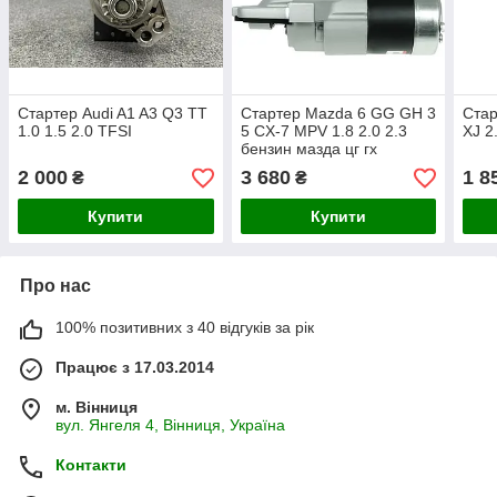
Стартер Audi A1 A3 Q3 TT
Стартер Mazda 6 GG GH 3
Стар
1.0 1.5 2.0 TFSI
5 CX-7 MPV 1.8 2.0 2.3
XJ 2.
бензин мазда цг гх
2 000
3 680
1 8
₴
₴
Купити
Купити
Про нас
100% позитивних з 40 відгуків за рік
Працює з 17.03.2014
м. Вінниця
вул. Янгеля 4, Вінниця, Україна
Контакти