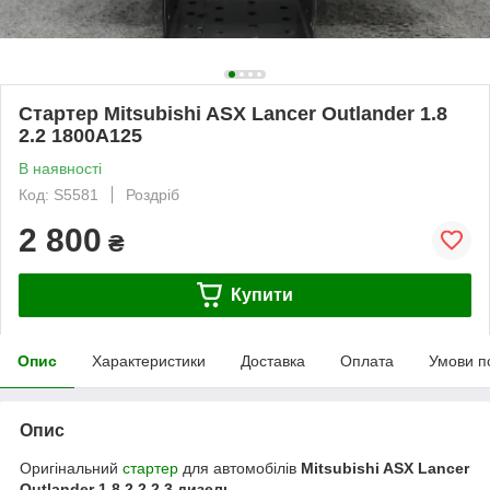
Стартер Mitsubishi ASX Lancer Outlander 1.8
2.2 1800A125
В наявності
Код: S5581
Роздріб
2 800
₴
Купити
Опис
Характеристики
Доставка
Оплата
Умови п
Опис
Оригінальний
стартер
для автомобілів
Mitsubishi ASX Lancer
Outlander 1.8 2.2 2.3 дизель