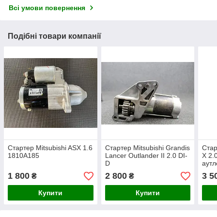
Всі умови повернення
Подібні товари компанії
Стартер Mitsubishi ASX 1.6
Стартер Mitsubishi Grandis
Стар
1810A185
Lancer Outlander II 2.0 DI-
X 2.
D
аутл
1 800
2 800
3 5
₴
₴
Купити
Купити