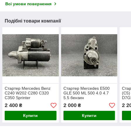
Всі умови повернення
Подібні товари компанії
Стартер Mercedes Benz
Стартер Mercedes Е500
Стар
C240 W202 C280 C320
GLE 500 ML 500 4.0 4.7
(C5)
C350 Sprinter
5.5 бензин
D7G
318/319/418/518 CL500
2 400
2 000
2 2
₴
₴
Купити
Купити