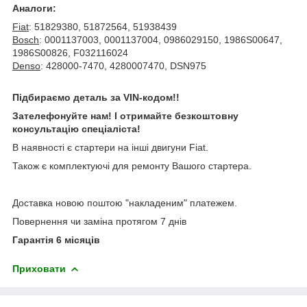
Аналоги:
Fiat
: 51829380, 51872564, 51938439
Bosch
: 0001137003, 0001137004, 0986029150, 1986S00647,
1986S00826, F032116024
Denso
: 428000-7470, 4280007470, DSN975
Підбираємо деталь за VIN-кодом!!
Зателефонуйте нам! І отримайте безкоштовну
консультацію спеціаліста!
В наявності є стартери на інші двигуни Fiat.
Також є комплектуючі для ремонту Вашого стартера.
Доставка новою поштою "накладеним" платежем.
Повернення чи заміна протягом 7 днів
Гарантія 6 місяців
Приховати