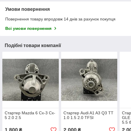
Умови повернення
Повернення товару впродовж 14 днів за рахунок покупця
Всі умови повернення
Подібні товари компанії
Стартер Mazda 6 Cx-3 Cx-
Стартер Audi A1 A3 Q3 TT
Стар
5 2.0 2.5
1.0 1.5 2.0 TFSI
GLE 
5.5 
1 800
2 000
2 0
₴
₴