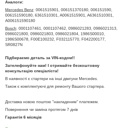
Аналоги:
Mercedes Benz
: 0061515901, 006151370180, 006151590,
006151590180, 6361510301, A0061515901, A6361510301,
A006151590180
Bosch
: 0001107461, 0001107462, 0986021283, 0986021313,
0986021800, 0986021803, 0986021804, 1986S00010,
1986S00678, F00E100232, F032115770, F042200177,
SR0827N
Підбираємо деталь за VIN-кодом!!
Зателефонуйте нам! І отримайте безкоштовну
консультацію спеціаліста!
В наявності є стартери на інші двигуни Mercedes.
Також є комплектуючі для ремонту Вашого стартера.
Доставка новою поштою "накладеним" платежем.
Повернення чи заміна протягом 7 днів
Гарантія 6 місяців