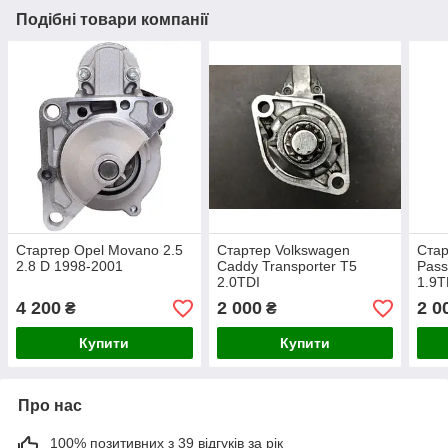
Подібні товари компанії
Стартер Opel Movano 2.5
Стартер Volkswagen
Стар
2.8 D 1998-2001
Caddy Transporter T5
Pass
2.0TDI
1.9T
4 200
2 000
2 0
₴
₴
Купити
Купити
Про нас
100% позитивних з 39 відгуків за рік