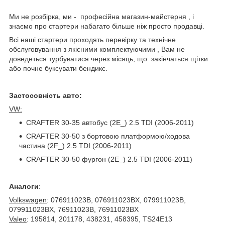
Ми не розбірка, ми - професійна магазин-майстерня , і
знаємо про стартери набагато більше ніж просто продавці.
Всі наші стартери проходять перевірку та технічне
обслуговування з якісними комплектуючими , Вам не
доведеться турбуватися через місяць, що закінчаться щітки
або почне буксувати бендикс.
Застосовність авто:
VW:
CRAFTER 30-35 автобус (2E_) 2.5 TDI (2006-2011)
CRAFTER 30-50 з бортовою платформою/ходова
частина (2F_) 2.5 TDI (2006-2011)
CRAFTER 30-50 фургон (2E_) 2.5 TDI (2006-2011)
Аналоги
:
Volkswagen
: 076911023B, 076911023BX, 079911023B,
079911023BX, 76911023B, 76911023BX
Valeo
: 195814, 201178, 438231, 458395, TS24E13