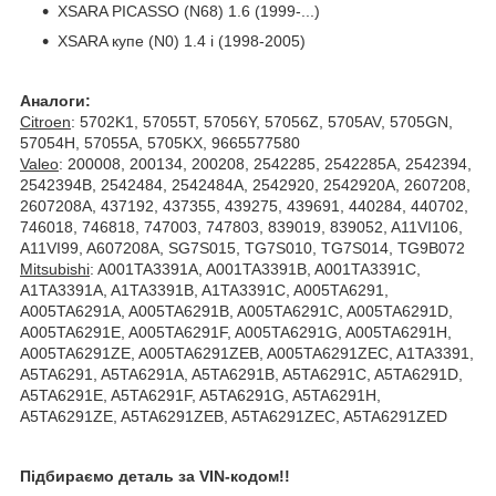
XSARA PICASSO (N68) 1.6 (1999-...)
XSARA купе (N0) 1.4 i (1998-2005)
Аналоги:
Citroen
: 5702K1, 57055T, 57056Y, 57056Z, 5705AV, 5705GN,
57054H, 57055A, 5705KX, 9665577580
Valeo
: 200008, 200134, 200208, 2542285, 2542285A, 2542394,
2542394B, 2542484, 2542484A, 2542920, 2542920A, 2607208,
2607208A, 437192, 437355, 439275, 439691, 440284, 440702,
746018, 746818, 747003, 747803, 839019, 839052, A11VI106,
A11VI99, A607208A, SG7S015, TG7S010, TG7S014, TG9B072
Mitsubishi
: A001TA3391A, A001TA3391B, A001TA3391C,
A1TA3391A, A1TA3391B, A1TA3391C, A005TA6291,
A005TA6291A, A005TA6291B, A005TA6291C, A005TA6291D,
A005TA6291E, A005TA6291F, A005TA6291G, A005TA6291H,
A005TA6291ZE, A005TA6291ZEB, A005TA6291ZEC, A1TA3391,
A5TA6291, A5TA6291A, A5TA6291B, A5TA6291C, A5TA6291D,
A5TA6291E, A5TA6291F, A5TA6291G, A5TA6291H,
A5TA6291ZE, A5TA6291ZEB, A5TA6291ZEC, A5TA6291ZED
Підбираємо деталь за VIN-кодом!!