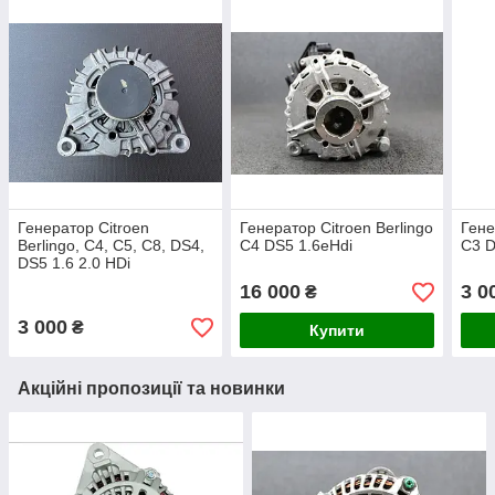
Генератор Citroen
Генератор Citroen Berlingo
Гене
Berlingo, C4, C5, С8, DS4,
C4 DS5 1.6eHdi
C3 D
DS5 1.6 2.0 HDi
16 000
3 0
₴
3 000
₴
Купити
Акційні пропозиції та новинки