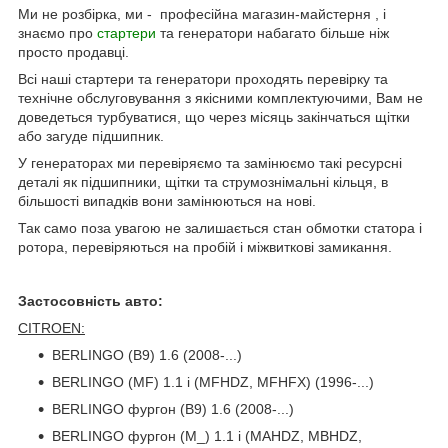
Ми не розбірка, ми - професійна магазин-майстерня , і
знаємо про
стартери
та генератори набагато більше ніж
просто продавці.
Всі наші стартери та генератори проходять перевірку та
технічне обслуговування з якісними комплектуючими, Вам не
доведеться турбуватися, що через місяць закінчаться щітки
або загуде підшипник.
У генераторах ми перевіряємо та замінюємо такі ресурсні
деталі як підшипники, щітки та струмознімальні кільця, в
більшості випадків вони замінюються на нові.
Так само поза увагою не залишається стан обмотки статора і
ротора, перевіряються на пробій і міжвиткові замикання.
Застосовність авто:
CITROEN:
BERLINGO (B9) 1.6 (2008-...)
BERLINGO (MF) 1.1 i (MFHDZ, MFHFX) (1996-...)
BERLINGO фургон (B9) 1.6 (2008-...)
BERLINGO фургон (M_) 1.1 i (MAHDZ, MBHDZ,