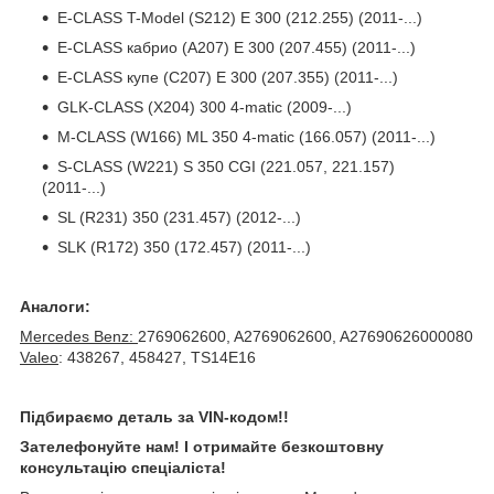
E-CLASS T-Model (S212) E 300 (212.255) (2011-...)
E-CLASS кабрио (A207) E 300 (207.455) (2011-...)
E-CLASS купе (C207) E 300 (207.355) (2011-...)
GLK-CLASS (X204) 300 4-matic (2009-...)
M-CLASS (W166) ML 350 4-matic (166.057) (2011-...)
S-CLASS (W221) S 350 CGI (221.057, 221.157)
(2011-...)
SL (R231) 350 (231.457) (2012-...)
SLK (R172) 350 (172.457) (2011-...)
Аналоги:
Mercedes Benz:
2769062600, A2769062600, A27690626000080
Valeo
: 438267, 458427, TS14E16
Підбираємо деталь за VIN-кодом!!
Зателефонуйте нам! І отримайте безкоштовну
консультацію спеціаліста!