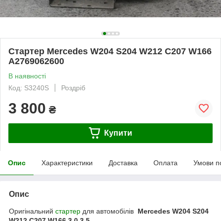
Стартер Mercedes W204 S204 W212 C207 W166
A2769062600
В наявності
Код: S3240S
Роздріб
3 800
₴
Купити
Опис
Характеристики
Доставка
Оплата
Умови п
Опис
Оригінальний
стартер
для автомобілів
Mercedes W204 S204
W212 C207 W166 3.0 3.5