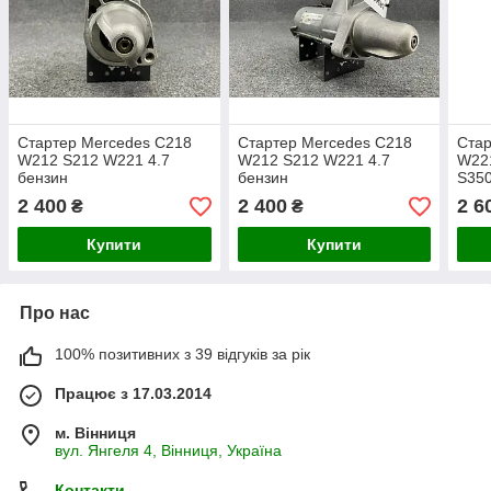
Стартер Mercedes C218
Стартер Mercedes C218
Ста
W212 S212 W221 4.7
W212 S212 W221 4.7
W22
бензин
бензин
S350
2 400
2 400
2 6
₴
₴
Купити
Купити
Про нас
100% позитивних з 39 відгуків за рік
Працює з 17.03.2014
м. Вінниця
вул. Янгеля 4, Вінниця, Україна
Контакти