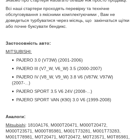
Всі наші стартери проходять перевірку та технічне
обслуговування з якісними комплектуючими , Вам не
доведеться турбуватися через місяць, що закінчаться щітки
або почне буксувати бендикс.
Застосовність авто:
MITSUBISHI:
PAJERO 3.0 (V73W) (2001-2006)
PAJERO III (V7_W, V6_W) 3.5 (2000-2007)
PAJERO IV (V8_W, V9_W) 3.8 V6 (V87W, V97W)
(2007-...)
PAJERO SPORT 3.5 V6 24V (2008-...)
PAJERO SPORT VAN (K90) 3.0 V6 (1999-2008)
Аналоги:
Mitsubishi
: 1810A176, M000T20471, M000T20472,
M000T23571, M000T85981, M001T73281, M001T73283,
M001T78981, M0T20471, M0T20472, M0T23571, M0T85981,