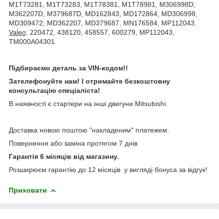
M1T73281, M1T73283, M1T78381, M1T78981, M306998D,
M362207D, M379687D, MD162843, MD172864, MD306998,
MD309472, MD362207, MD379687, MN176584, MP112043.
Valeo
: 220472, 438120, 458557, 600279, MP112043,
TM000A04301.
Підбираємо деталь за VIN-кодом!!
Зателефонуйте нам! І отримайте безкоштовну
консультацію спеціаліста!
В наявності є стартери на інші двигуни Mitsubishi.
Доставка новою поштою "накладеним" платежем.
Повернення або заміна протягом 7 днів
Гарантія 6 місяців від магазину.
Розширюєм гарантію до 12 місяців у вигляді бонуса за відгук!
Приховати