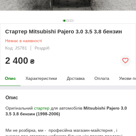
Стартер Mitsubishi Pajero 3.0 3.5 3.8 бензин
Немає в наявності
Код: JS781
Роздріб
2 400
₴
Опис
Характеристики
Доставка
Оплата
Умови п
Опис
Оригінальний
стартер
для автомобілів
Mitsubishi Pajero 3.0
3.5 3.8 бензин (1998-2006)
Ми не розбірка, ми - професійна магазин-майстерня , і
знаємо про стартери набагато більше ніж просто продавці.