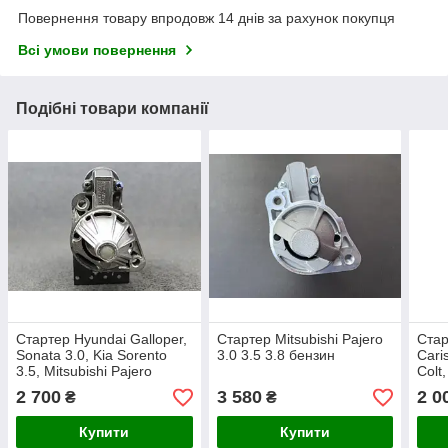
Повернення товару впродовж 14 днів за рахунок покупця
Всі умови повернення
Подібні товари компанії
Стартер Hyundai Galloper,
Стартер Mitsubishi Pajero
Стар
Sonata 3.0, Kia Sorento
3.0 3.5 3.8 бензин
Cari
3.5, Mitsubishi Pajero
Colt
бенз
2 700
3 580
2 0
₴
₴
Купити
Купити