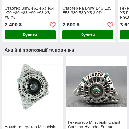
Стартер Bmw e61 e63 e64
Стартер на BMW E46 E39
Ген
e70 e80 e83 e90 e93 X3
E53 330 530 X5 3.0D
X5 F
X5 X6
FG1
2 400
2 600
3 6
₴
₴
Купити
Купити
Акційні пропозиції та новинки
Генератор Mitsubishi Galant
Новий генератор Mitsubishi
Carisma Hyundai Sonata