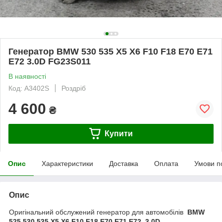
Генератор BMW 530 535 X5 X6 F10 F18 E70 E71
E72 3.0D FG23S011
В наявності
Код: A3402S
Роздріб
4 600
₴
Купити
Опис
Характеристики
Доставка
Оплата
Умови п
Опис
Оригінальний обслужений генератор для автомобілів
BMW
525 530 535 X5 X6 F10 F18 E70 E71 E72 3.0D