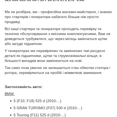
Ми не розбірка, ми - професійна магазин-майстерня, і знаємо
про стартерів і генератори набагато більше ніж просто
продавці.
Всі наші стартери та генератори проходять перевірку та
технічне обслуговування з якісними комплектуючими, Вам не
доведеться турбуватися, що через місяць закінчаться щітки
або загуде підшипник.
У генераторах ми перевіряємо та замінюємо такі ресурсні
деталі як підшипники, щітки та струмознімальні кільця, в
більшості випадків вони замінюються на нові.
Так само поза увагою не залишається стан обмотки статора і
ротора, перевіряються на пробій і міжвиткові замикання.
Застосовність авто:
BMW:
5 (F10, F18) 525 d (2010-...)
5 GRAN TURISMO (F07) 530 d (2010-...)
5 Touring (F11) 525 d (2010-...)