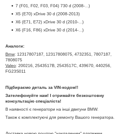
7 (F01, F02, F03, F04) 730 d (2008-...)
X5 (E70) xDrive 30 d (2008-2013)
X6 (E71, E72) xDrive 30 d (2010-...)
X6 (F16, F86) xDrive 30 d (2014-...)
Аналоги:
Bmw
: 12317807187, 12317808075, 4732351, 7807187,
7808075
Valeo
: 200216, 2543517B, 2543517C, 439670, 440256,
FG23S011
Підбираємо деталь за VIN-кодом!!
Зателефонуйте нам! І отримайте безкоштовну
консультацію спеціаліста!
В наявності є генератори на інші двигуни BMW.
Також є комплектуючі для ремонту Вашого генератора.
Доставка новою поштою "накладеним" платежем.