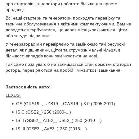
про стартерів і генератори набагато більше ніж просто
продавці.
Всі наші стартери та генератори проходять перевірку та
технічне обслуговування з якісними комплектуючими, Вам не
доведеться турбуватися, що через місяць закінчаться щітки
або загуде підшипник.
У генераторах ми перевіряємо та замінюємо такі ресурсні
деталі як підшипники, щітки та струмознімальні кільця, в
більшості випадків вони замінюються на нові.
Так само поза увагою не залишається стан обмотки статора і
ротора, перевіряються на пробій і міжвиткові замикання.
Застосовність авто:
LEXUS:
GS (GRS19_, UZS19_, GWS19_) 3.0 (2005-2011)
IS C (GSE2_) 250 (2009-...)
IS II (GSE2_, ALE2_, USE2_) 250 (2010-...)
IS III (GSE3_, AVE3_) 250 (2013-...)