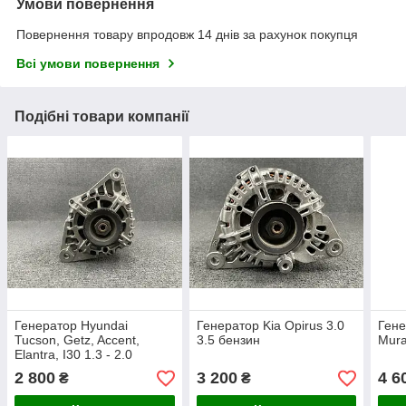
Умови повернення
Повернення товару впродовж 14 днів за рахунок покупця
Всі умови повернення
Подібні товари компанії
Генератор Hyundai
Генератор Kia Opirus 3.0
Гене
Tucson, Getz, Accent,
3.5 бензин
Mura
Elantra, I30 1.3 - 2.0
бензин
2 800
3 200
4 6
₴
₴