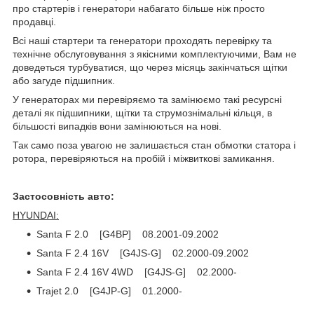
про стартерів і генератори набагато більше ніж просто
продавці.
Всі наші стартери та генератори проходять перевірку та
технічне обслуговування з якісними комплектуючими, Вам не
доведеться турбуватися, що через місяць закінчаться щітки
або загуде підшипник.
У генераторах ми перевіряємо та замінюємо такі ресурсні
деталі як підшипники, щітки та струмознімальні кільця, в
більшості випадків вони замінюються на нові.
Так само поза увагою не залишається стан обмотки статора і
ротора, перевіряються на пробій і міжвиткові замикання.
Застосовність авто:
HYUNDAI:
Santa F 2.0 [G4BP] 08.2001-09.2002
Santa F 2.4 16V [G4JS-G] 02.2000-09.2002
Santa F 2.4 16V 4WD [G4JS-G] 02.2000-
Trajet 2.0 [G4JP-G] 01.2000-