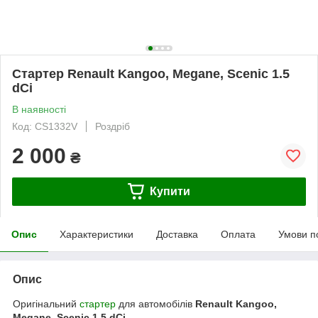
Стартер Renault Kangoo, Megane, Scenic 1.5
dCi
В наявності
Код: CS1332V
Роздріб
2 000
₴
Купити
Опис
Характеристики
Доставка
Оплата
Умови п
Опис
Оригінальний
стартер
для автомобілів
Renault Kangoo,
Megane, Scenic 1.5 dCi