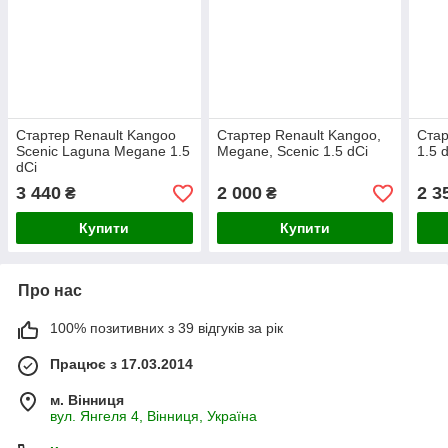
Стартер Renault Kangoo
Стартер Renault Kangoo,
Стар
Scenic Laguna Megane 1.5
Megane, Scenic 1.5 dCi
1.5 d
dCi
3 440
2 000
2 3
₴
₴
Купити
Купити
Про нас
100% позитивних з 39 відгуків за рік
Працює з 17.03.2014
м. Вінниця
вул. Янгеля 4, Вінниця, Україна