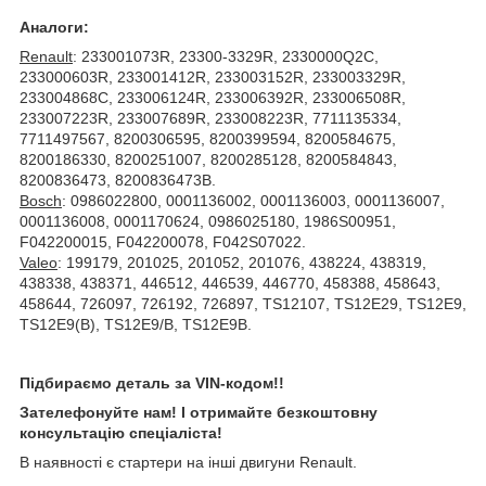
Аналоги:
Renault
: 233001073R, 23300-3329R, 2330000Q2C,
233000603R, 233001412R, 233003152R, 233003329R,
233004868C, 233006124R, 233006392R, 233006508R,
233007223R, 233007689R, 233008223R, 7711135334,
7711497567, 8200306595, 8200399594, 8200584675,
8200186330, 8200251007, 8200285128, 8200584843,
8200836473, 8200836473B.
Bosch
: 0986022800, 0001136002, 0001136003, 0001136007,
0001136008, 0001170624, 0986025180, 1986S00951,
F042200015, F042200078, F042S07022.
Valeo
: 199179, 201025, 201052, 201076, 438224, 438319,
438338, 438371, 446512, 446539, 446770, 458388, 458643,
458644, 726097, 726192, 726897, TS12107, TS12E29, TS12E9,
TS12E9(B), TS12E9/B, TS12E9B.
Підбираємо деталь за VIN-кодом!!
Зателефонуйте нам! І отримайте безкоштовну
консультацію спеціаліста!
В наявності є стартери на інші двигуни Renault.