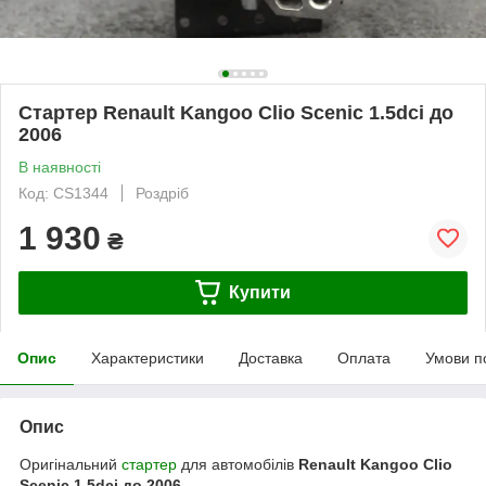
Стартер Renault Kangoo Clio Scenic 1.5dci до
2006
В наявності
Код: CS1344
Роздріб
1 930
₴
Купити
Опис
Характеристики
Доставка
Оплата
Умови п
Опис
Оригінальний
стартер
для автомобілів
Renault Kangoo Clio
Scenic 1.5dci до 2006