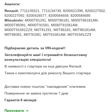
Аналоги:
Renault:
7711135521, 7711134730, 8200021396, 8200227002,
8200227092, 8200426577, 8200584658, 8200584685
Mitsubishi:
M000T81291, M000T86181, M000T86181AM,
M000T88381, M000T91581, M000T91581AM,
M000T91581ZZ9, M0T81291, M0T86181, M0T86181AM,
M0T88381, M0T91581, M0T91581AM, M0T91581ZZ9
Підбираємо деталь за VIN-кодом!!
Зателефонуйте нам! І отримайте безкоштовну
консультацію спеціаліста!
В наявності є стартери на інші двигуни Renault.
Також є комплектуючі для ремонту Вашого стартера.
Доставка новою поштою "накладеним" платежем.
Повернення чи заміна протягом 7 днів
Гарантія 6 місяців
Приховати