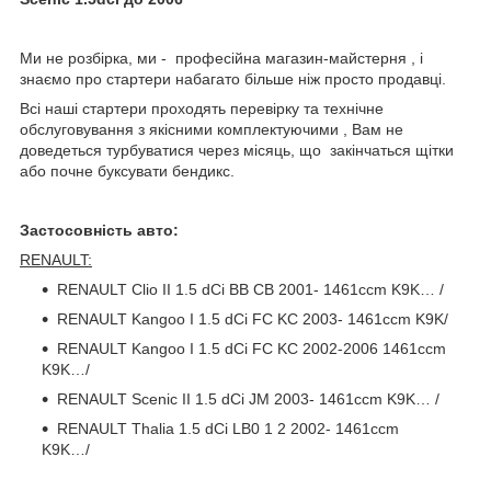
Ми не розбірка, ми - професійна магазин-майстерня , і
знаємо про стартери набагато більше ніж просто продавці.
Всі наші стартери проходять перевірку та технічне
обслуговування з якісними комплектуючими , Вам не
доведеться турбуватися через місяць, що закінчаться щітки
або почне буксувати бендикс.
Застосовність авто:
RENAULT:
RENAULT Clio II 1.5 dCi BB CB 2001- 1461ccm K9K… /
RENAULT Kangoo I 1.5 dCi FC KC 2003- 1461ccm K9K/
RENAULT Kangoo I 1.5 dCi FC KC 2002-2006 1461ccm
K9K…/
RENAULT Scenic II 1.5 dCi JM 2003- 1461ccm K9K… /
RENAULT Thalia 1.5 dCi LB0 1 2 2002- 1461ccm
K9K…/