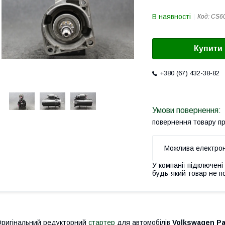
В наявності
Код:
CS6
Купити
+380 (67) 432-38-82
повернення товару п
У компанії підключені
будь-який товар не п
ригінальний редукторний
стартер
для автомобілів
Volkswagen Pa