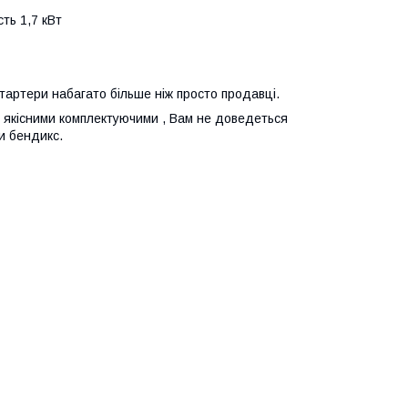
ть 1,7 кВт
стартери набагато більше ніж просто продавці.
 з якісними комплектуючими , Вам не доведеться
и бендикс.