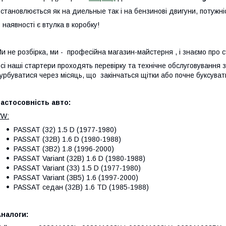
становлюється як на диельные так і на бензинові двигуни, потужніс
 наявності є втулка в коробку!
и не розбірка, ми - професійна магазин-майстерня , і знаємо про 
сі наші стартери проходять перевірку та технічне обслуговування
урбуватися через місяць, що закінчаться щітки або почне буксуват
астосовність авто:
VW:
PASSAT (32) 1.5 D (1977-1980)
PASSAT (32B) 1.6 D (1980-1988)
PASSAT (3B2) 1.8 (1996-2000)
PASSAT Variant (32B) 1.6 D (1980-1988)
PASSAT Variant (33) 1.5 D (1977-1980)
PASSAT Variant (3B5) 1.6 (1997-2000)
PASSAT седан (32B) 1.6 TD (1985-1988)
налоги: