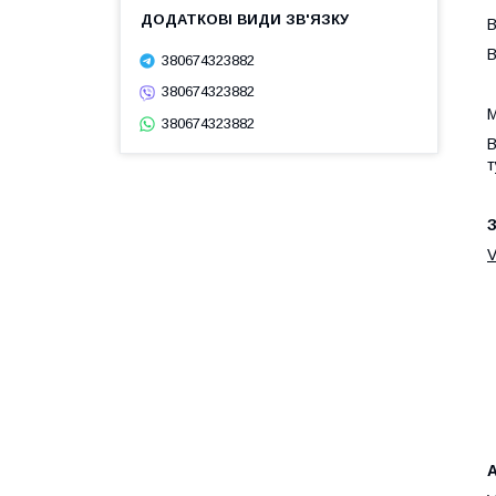
В
В
380674323882
380674323882
М
380674323882
В
т
З
А