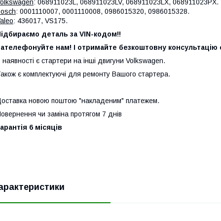
olkswagen
: 068911023L, 068911023LV, 068911023LX, 068911023PX.
osch
: 0001110007, 0001110008, 0986015320, 0986015328.
aleo
: 436017, VS175.
ідбираємо деталь за VIN-кодом!!
ателефонуйте нам! І отримайте безкоштовну консультацію с
 наявності є стартери на інші двигуни Volkswagen.
акож є комплектуючі для ремонту Вашого стартера.
оставка новою поштою "накладеним" платежем.
овернення чи заміна протягом 7 днів
арантія 6 місяців
арактеристики