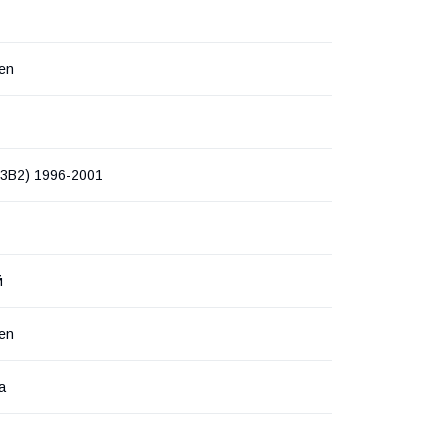
en
3B2) 1996-2001
й
en
а