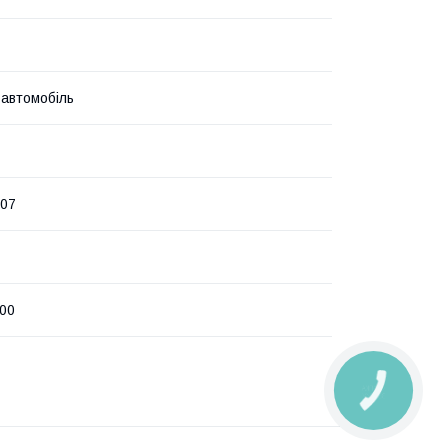
 автомобіль
007
100
КНОПКА
ЗВ'ЯЗКУ