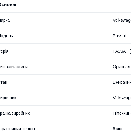
Основні
Марка
Volkswag
Модель
Passat
ерія
PASSAT (
ип запчастини
Оригінал
Стан
Вживани
иробник
Volkswag
раїна виробник
Німеччин
арантійний термін
6 міс