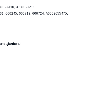
3002A110, 373002A500
61, 600245, 600719, 600724, A0002655475,
пеціаліста!