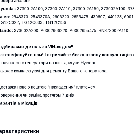
омери аналогів:
yundai:
37300-2A100, 37300-2A110, 37300-2A150, 373002A100, 37
aleo:
2543370, 2543370A, 2606220, 2655475, 439607, 440123, 6001
TG12C022, TG12C033, TG12C156
Mando:
373002A200, A0002606220, A0002655475, BN373002A110
ідбираємо деталь за VIN-кодом!!
ателефонуйте нам! І отримайте безкоштовну консультацію с
 наявності є генератори на інші двигуни Hyindai.
акож є комплектуючі для ремонту Вашого генератора.
оставка новою поштою "накладеним" платежем.
овернення чи заміна протягом 7 днів
арантія 6 місяців
арактеристики