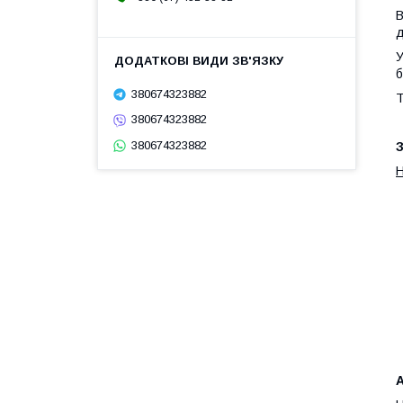
В
д
У
б
380674323882
Т
380674323882
380674323882
З
А