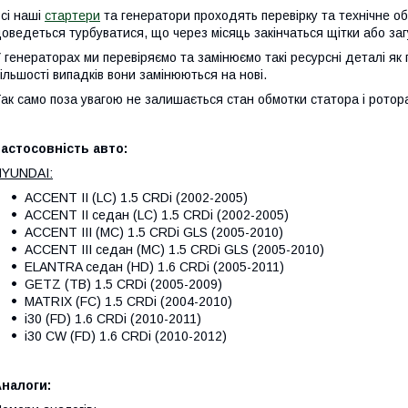
сі наші
стартери
та генератори проходять перевірку та технічне о
оведеться турбуватися, що через місяць закінчаться щітки або за
 генераторах ми перевіряємо та замінюємо такі ресурсні деталі як 
ільшості випадків вони замінюються на нові.
ак само поза увагою не залишається стан обмотки статора і ротора,
астосовність авто:
HYUNDAI:
ACCENT II (LC) 1.5 CRDi (2002-2005)
ACCENT II седан (LC) 1.5 CRDi (2002-2005)
ACCENT III (MC) 1.5 CRDi GLS (2005-2010)
ACCENT III седан (MC) 1.5 CRDi GLS (2005-2010)
ELANTRA седан (HD) 1.6 CRDi (2005-2011)
GETZ (TB) 1.5 CRDi (2005-2009)
MATRIX (FC) 1.5 CRDi (2004-2010)
i30 (FD) 1.6 CRDi (2010-2011)
i30 CW (FD) 1.6 CRDi (2010-2012)
налоги: