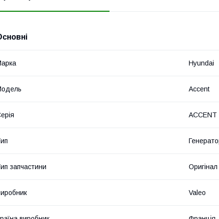
Основні
Марка
Hyundai
Модель
Accent
ерія
ACCENT I
ип
Генерато
ип запчастини
Оригінал
иробник
Valeo
раїна виробник
Франція