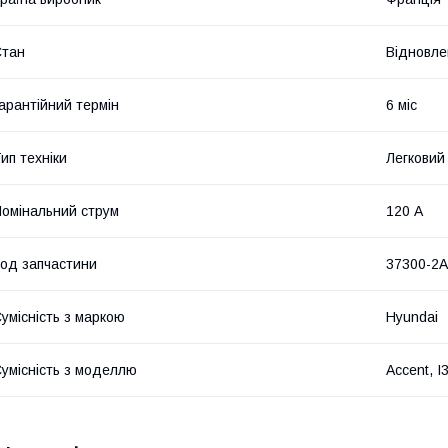
Стан
Відновле
арантійний термін
6 міс
ип техніки
Легковий
омінальний струм
120 А
од запчастини
37300-2
умісність з маркою
Hyundai
умісність з моделлю
Accent, I3