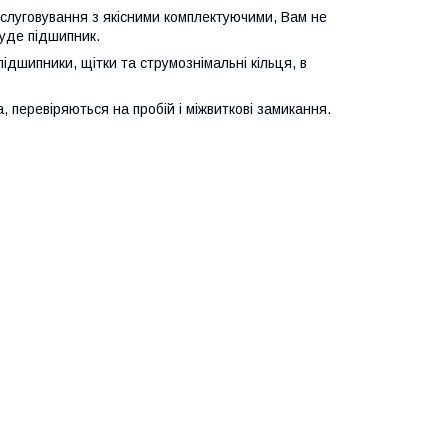
бслуговування з якісними комплектуючими, Вам не
гуде підшипник.
підшипники, щітки та струмознімальні кільця, в
 перевіряються на пробій і міжвиткові замикання.