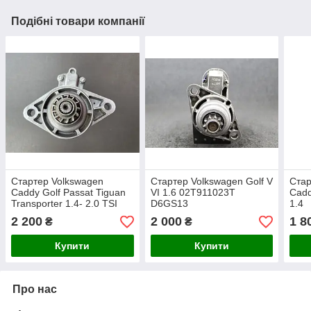
Подібні товари компанії
Стартер Volkswagen
Стартер Volkswagen Golf V
Стар
Caddy Golf Passat Tiguan
VI 1.6 02T911023T
Cadd
Transporter 1.4- 2.0 TSI
D6GS13
1.4
2 200
2 000
1 8
₴
₴
Купити
Купити
Про нас