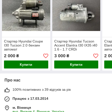
Стартер Hyundai Coupe
Стартер Hyundai Tucson
Стар
I30 Tucson 2.0 бензин
Accent Elantra I30 IX35 i40
Elan
автомат
1.6 - 1.7 CRDi
авто
2 000
3 000
2 0
₴
₴
Купити
Купити
Про нас
100% позитивних з 39 відгуків за рік
Працює з 17.03.2014
м. Вінниця
вул. Янгеля 4, Вінниця, Україна