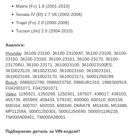
Matrix (Fc) 1.8 (2001-2010)
Sonata IV (Ef) 2.7 V6 (2002-2004)
Trajet (Fo) 2.0 (2000-2008)
Tucson (Jm) 2.0 (2004-2010)
Аналоги:
Hyundai
: 36100-23100, 36100-23100AT, 36100-23105, 36100-
23150, 36100-23160, 36100-23161, 36100-23170, 36100-
23170RU, 36100-23171, 3610023100, 3610023100ES,
3610023120, 3610023150, 3610023160, 3610023161,
3610023165, 3610023170, 3610023171, S0001250299.
Bosch
: 0986022780, 0986023750, 0986UR1310, 1986S00919,
F042001071, F042S01071.
Valeo
: 1195921, 1250299, 1250301, 187507, 438017, 438103,
455739, 455969, 458434, 579192, 600060, 600110, 600158,
600164, 600707, 602033, 608340, D6RA78, M53436, M53486,
MP112056, S0001250301, S0001250590, S000V1196228,
TM000A08401, TM000A38001.
Підбираємо деталь за VIN-кодом!!