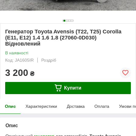
Генератор Toyota Avensis (T22, T25) Corolla
(E11, E12) 1.4 1.6 1.8 (27060-0D030)
Відновлений
В наявності
Код: JA1605IR
Роздріб
3 200
₴
Купити
Опис
Характеристики
Доставка
Оплата
Умови п
Опис
Оригінальний
генератор
для автомобілів
Toyota Avensis