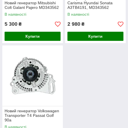
Новий генератор Mitsubishi
Carisma Hyundai Sonata
Colt Galant Pajero MD343562
A3TB4191, MD343562
В наявності
В наявності
5 300
2 980
₴
₴
Купити
Купити
Новий генератор Volkswagen
Transporter T4 Passat Golf
90а
В наявності