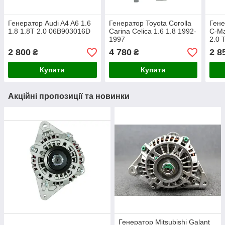
Генератор Audi A4 A6 1.6
Генератор Toyota Corolla
Гене
1.8 1.8T 2.0 06B903016D
Carina Celica 1.6 1.8 1992-
C-Ma
1997
2.0 
2 800
4 780
2 8
₴
₴
Купити
Купити
Акційні пропозиції та новинки
Генератор Mitsubishi Galant