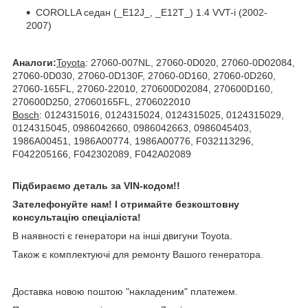
COROLLA седан (_E12J_, _E12T_) 1.4 VVT-i (2002-
2007)
Аналоги:
Toyota
: 27060-007NL, 27060-0D020, 27060-0D02084,
27060-0D030, 27060-0D130F, 27060-0D160, 27060-0D260,
27060-165FL, 27060-22010, 270600D02084, 270600D160,
270600D250, 27060165FL, 2706022010
Bosch
: 0124315016, 0124315024, 0124315025, 0124315029,
0124315045, 0986042660, 0986042663, 0986045403,
1986A00451, 1986A00774, 1986A00776, F032113296,
F042205166, F042302089, F042A02089
Підбираємо деталь за VIN-кодом!!
Зателефонуйте нам! І отримайте безкоштовну
консультацію спеціаліста!
В наявності є генератори на інші двигуни Toyota.
Також є комплектуючі для ремонту Вашого генератора.
Доставка новою поштою "накладеним" платежем.