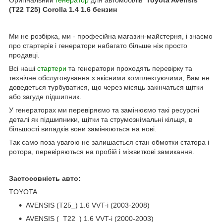
(T22 T25) Corolla 1.4 1.6 бензин
Ми не розбірка, ми - професійна магазин-майстерня, і знаємо
про стартерів і генератори набагато більше ніж просто
продавці.
Всі наші
стартери
та генератори проходять перевірку та
технічне обслуговування з якісними комплектуючими, Вам не
доведеться турбуватися, що через місяць закінчаться щітки
або загуде підшипник.
У генераторах ми перевіряємо та замінюємо такі ресурсні
деталі як підшипники, щітки та струмознімальні кільця, в
більшості випадків вони замінюються на нові.
Так само поза увагою не залишається стан обмотки статора і
ротора, перевіряються на пробій і міжвиткові замикання.
Застосовність авто:
TOYOTA:
AVENSIS (T25_) 1.6 VVT-i (2003-2008)
AVENSIS (_T22_) 1.6 VVT-i (2000-2003)