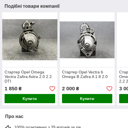
Подібні товари компанії
Стартер Opel Omega
Стартер Opel Vectra b
Стар
Vectra Zafira Astra 2.0 2.2
Omega B Zafira A 1.8 2.0
Omeg
DTI
2,2 
1 850
2 000
3 0
₴
₴
Купити
Купити
Про нас
100% позитивних з 39 відгуків за рік