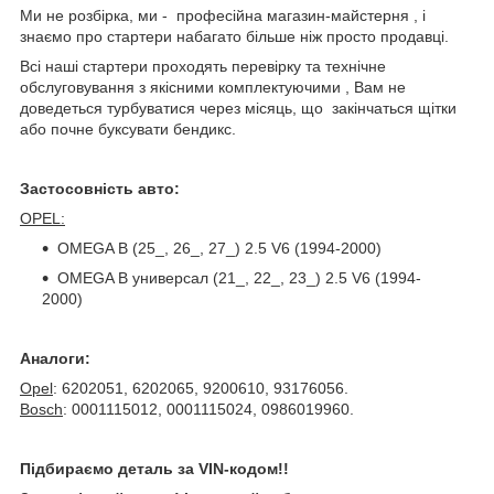
Ми не розбірка, ми - професійна магазин-майстерня , і
знаємо про стартери набагато більше ніж просто продавці.
Всі наші стартери проходять перевірку та технічне
обслуговування з якісними комплектуючими , Вам не
доведеться турбуватися через місяць, що закінчаться щітки
або почне буксувати бендикс.
Застосовність авто:
OPEL:
OMEGA B (25_, 26_, 27_) 2.5 V6 (1994-2000)
OMEGA B универсал (21_, 22_, 23_) 2.5 V6 (1994-
2000)
Аналоги:
Opel
: 6202051, 6202065, 9200610, 93176056.
Bosch
: 0001115012, 0001115024, 0986019960.
Підбираємо деталь за VIN-кодом!!