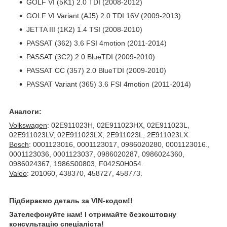
GOLF VI (5K1) 2.0 TDI (2008-2012)
GOLF VI Variant (AJ5) 2.0 TDI 16V (2009-2013)
JETTA III (1K2) 1.4 TSI (2008-2010)
PASSAT (362) 3.6 FSI 4motion (2011-2014)
PASSAT (3C2) 2.0 BlueTDI (2009-2010)
PASSAT CC (357) 2.0 BlueTDI (2009-2010)
PASSAT Variant (365) 3.6 FSI 4motion (2011-2014)
Аналоги:
Volkswagen
: 02E911023H, 02E911023HX, 02E911023L,
02E911023LV, 02E911023LX, 2E911023L, 2E911023LX.
Bosch
: 0001123016, 0001123017, 0986020280, 0001123016.,
0001123036, 0001123037, 0986020287, 0986024360,
0986024367, 1986S00803, F042S0H054.
Valeo
: 201060, 438370, 458727, 458773.
Підбираємо деталь за VIN-кодом!!
Зателефонуйте нам! І отримайте безкоштовну
консультацію спеціаліста!