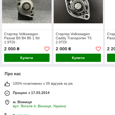
Стартер Volkswagen
Стартер Volkswagen
Стар
Passat B3 B4 B5 1.9d
Caddy Transporter T5
Pass
1.9TDI
2.0TDI
2 000
2 000
2 2
₴
₴
Купити
Купити
Про нас
100% позитивних з 39 відгуків за рік
Працює з 17.03.2014
м. Вінниця
вул. Янгеля 4, Вінниця, Україна