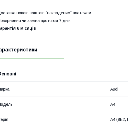
оставка новою поштою "накладеним" платежем.
овернення чи заміна протягом 7 днів
арантія 6 місяців
арактеристики
Основні
Марка
Audi
Модель
A4
ерія
A4 (8E2,