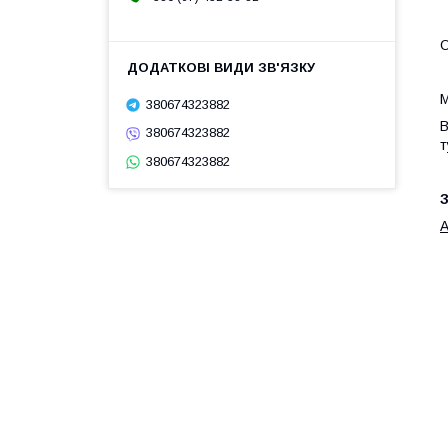
О
М
380674323882
В
380674323882
т
380674323882
З
A