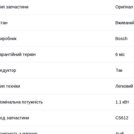
ип запчастини
Оригінал
Стан
Вживани
иробник
Bosch
арантійний термін
6 міс
едуктор
Так
ип техніки
Легковий
омінальна потужність
1.1 кВт
од запчастини
CS612
умісність з маркою
Audi