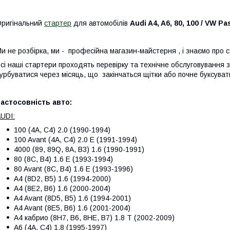
ригінальний
стартер
для автомобілів
Audi A4, A6, 80, 100 / VW Pa
и не розбірка, ми - професійна магазин-майстерня , і знаємо про 
сі наші стартери проходять перевірку та технічне обслуговування
урбуватися через місяць, що закінчаться щітки або почне буксуват
астосовність авто:
UDI:
100 (4A, C4) 2.0 (1990-1994)
100 Avant (4A, C4) 2.0 E (1991-1994)
4000 (89, 89Q, 8A, B3) 1.6 (1990-1991)
80 (8C, B4) 1.6 E (1993-1994)
80 Avant (8C, B4) 1.6 E (1993-1996)
A4 (8D2, B5) 1.6 (1994-2000)
A4 (8E2, B6) 1.6 (2000-2004)
A4 Avant (8D5, B5) 1.6 (1994-2001)
A4 Avant (8E5, B6) 1.6 (2001-2004)
A4 кабрио (8H7, B6, 8HE, B7) 1.8 T (2002-2009)
A6 (4A, C4) 1.8 (1995-1997)