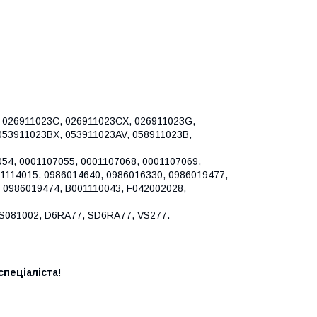
, 026911023C, 026911023CX, 026911023G,
053911023BX, 053911023AV, 058911023B,
054, 0001107055, 0001107068, 0001107069,
01114015, 0986014640, 0986016330, 0986019477,
 0986019474, B001110043, F042002028,
CVS081002, D6RA77, SD6RA77, VS277.
пеціаліста!