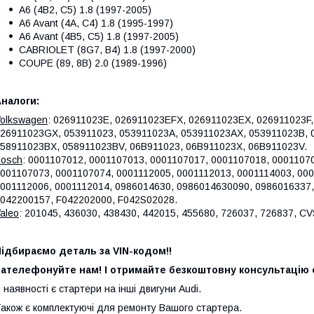
A6 (4B2, C5) 1.8 (1997-2005)
A6 Avant (4A, C4) 1.8 (1995-1997)
A6 Avant (4B5, C5) 1.8 (1997-2005)
CABRIOLET (8G7, B4) 1.8 (1997-2000)
COUPE (89, 8B) 2.0 (1989-1996)
налоги:
olkswagen
: 026911023E, 026911023EFX, 026911023EX, 026911023F
26911023GX, 053911023, 053911023A, 053911023AX, 053911023B, 
58911023BX, 058911023BV, 06B911023, 06B911023X, 06B911023V.
osch
: 0001107012, 0001107013, 0001107017, 0001107018, 0001107
001107073, 0001107074, 0001112005, 0001112013, 0001114003, 00
001112006, 0001112014, 0986014630, 0986014630090, 0986016337,
042200157, F042202000, F042S02028.
aleo
: 201045, 436030, 438430, 442015, 455680, 726037, 726837, 
ідбираємо деталь за VIN-кодом!!
ателефонуйте нам! І отримайте безкоштовну консультацію с
 наявності є стартери на інші двигуни Audi.
акож є комплектуючі для ремонту Вашого стартера.