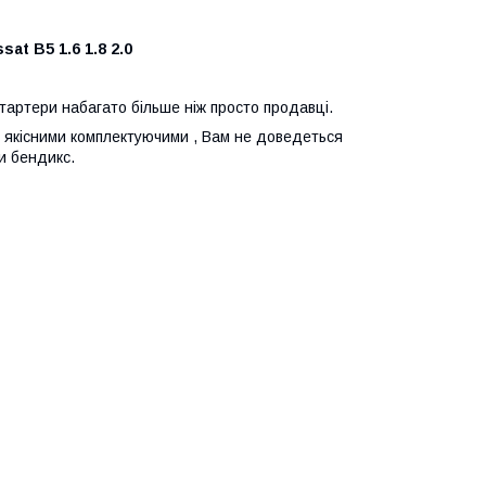
ssat B5 1.6 1.8 2.0
стартери набагато більше ніж просто продавці.
 з якісними комплектуючими , Вам не доведеться
и бендикс.