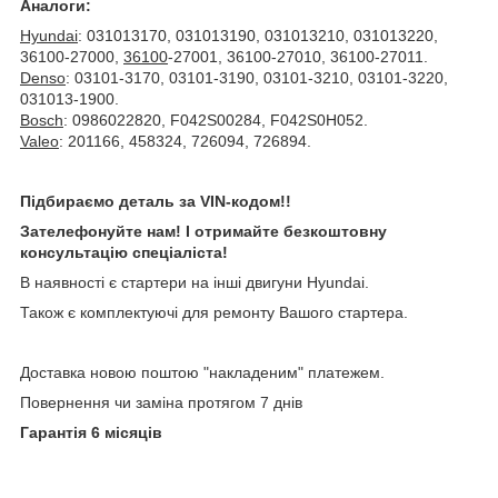
Аналоги:
Hyundai
: 031013170, 031013190, 031013210, 031013220,
36100-27000,
36100
-27001, 36100-27010, 36100-27011.
Denso
: 03101-3170, 03101-3190, 03101-3210, 03101-3220,
031013-1900.
Bosch
: 0986022820, F042S00284, F042S0H052.
Valeo
: 201166, 458324, 726094, 726894.
Підбираємо деталь за VIN-кодом!!
Зателефонуйте нам! І отримайте безкоштовну
консультацію спеціаліста!
В наявності є стартери на інші двигуни Hyundai.
Також є комплектуючі для ремонту Вашого стартера.
Доставка новою поштою "накладеним" платежем.
Повернення чи заміна протягом 7 днів
Гарантія 6 місяців