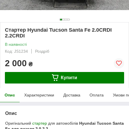
Стартер Hyundai Tucson Santa Fe 2.0CRDI
2.2CRDI
В наявності
Код: JS1234
Роздріб
2 000
₴
Купити
Опис
Характеристики
Доставка
Оплата
Умови п
Опис
Оригінальний
стартер
для автомобілів
Hyundai Tucson Santa
Fe для дизеля 2,0 2,2