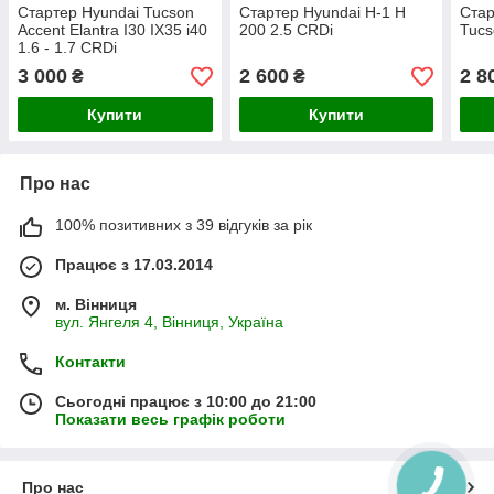
Стартер Hyundai Tucson
Стартер Hyundai H-1 H
Стар
Accent Elantra I30 IX35 i40
200 2.5 CRDi
Tucs
1.6 - 1.7 CRDi
3 000
2 600
2 8
₴
₴
Купити
Купити
Про нас
100% позитивних з 39 відгуків за рік
Працює з 17.03.2014
м. Вінниця
вул. Янгеля 4, Вінниця, Україна
Контакти
Сьогодні працює з 10:00 до 21:00
Показати весь графік роботи
Про нас