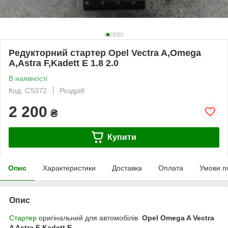
Редукторний стартер Opel Vectra A,Omega
A,Astra F,Kadett E 1.8 2.0
В наявності
Код: CS372
Роздріб
2 200
₴
Купити
Опис
Характеристики
Доставка
Оплата
Умови п
Опис
Стартер
оригінальний для автомобілів
Opel Omega A Vectra
A Astra F Kadett E