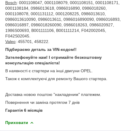
Bosch
: 0001108047, 0001108079, 0001108151, 0001108171,
0001108184, 0986013618, 0986016890, 0986018260,
0001108078, 0001131112, 0001208225, 0986013610,
0986013610090, 0986013611, 0986016890090, 0986016893,
0986016897, 0986018260090, 0986018263, 0986020927,
1986S00693, B001111106, B001111214, F042002045,
F042S02045.
Valeo
: 455701, 458222.
Підбираємо деталь за VIN-кодом!!
Зателефонуйте нам! І отримайте безкоштовну
консультацію спеціаліста!
В наявності є стартери на інші двигуни OPEL.
Також є комплектуючі для ремонту Вашого стартера.
Доставка новою поштою "накладеним" платежем.
Повернення чи заміна протягом 7 днів
Гарантія 6 місяців
Приховати