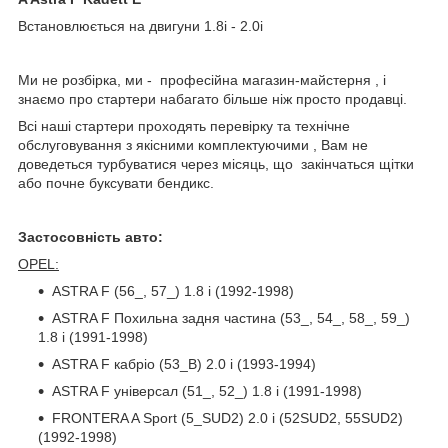
Встановлюється на двигуни 1.8i - 2.0i
Ми не розбірка, ми - професійна магазин-майстерня , і
знаємо про стартери набагато більше ніж просто продавці.
Всі наші стартери проходять перевірку та технічне
обслуговування з якісними комплектуючими , Вам не
доведеться турбуватися через місяць, що закінчаться щітки
або почне буксувати бендикс.
Застосовність авто:
OPEL:
ASTRA F (56_, 57_) 1.8 i (1992-1998)
ASTRA F Похильна задня частина (53_, 54_, 58_, 59_)
1.8 i (1991-1998)
ASTRA F кабріо (53_B) 2.0 i (1993-1994)
ASTRA F універсал (51_, 52_) 1.8 i (1991-1998)
FRONTERA A Sport (5_SUD2) 2.0 i (52SUD2, 55SUD2)
(1992-1998)