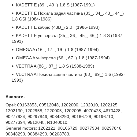
KADETT E (39_, 49_) 1.8 S (1987-1991)
KADETT E Похила задня частина (33_, 34_, 43_, 44_)
1.8 GSI (1984-1986)
KADETT E кабріо (43B_) 2.0 i (1986-1993)
KADETT E універсал (35_, 36_, 45_, 46_) 1.8 S (1987-
1991)
OMEGA A (16_, 17_, 19_) 1.8 (1987-1994)
OMEGA A універсал (66_, 67_) 1.8 (1987-1994)
VECTRA A (86_, 87_) 1.8 S (1988-1989)
VECTRA A Похила задня частина (88_, 89_) 1.6 (1992-
1993)
Аналоги:
Opel
: 09163853, 09512048, 1202000, 1202010, 1202125,
1202130, 1202958, 1220005, 1202005, 4070428, 4670428,
90277934, 90297846, 90348290, 90166729, 90196710,
90277394, 9512048, R1040010.
General motors
: 1202121, 90166729, 90277934, 90297846,
90348290, 90384290, 96208783.