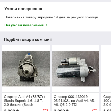
Умови повернення
Повернення товару впродовж 14 днів за рахунок покупця
Всі умови повернення
Подібні товари компанії
Стартер Audi A4 (B6/B7) /
Стартер 0001139019
Стар
Skoda Superb 1.6, 1.8 T,
03l911021 на Audi A4, A5,
100 
2.0 бензин (Bosch
A6, Q5 2.0 TDI
2.0 
0001107427, VAG