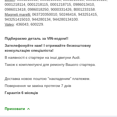
0001218114, 0001218115, 0001218715, 0986013410,
0986013418, 0986018250, 9000331426, B001233158.
Magneti marelli:
063720350010, 50246416, 943251415,
943251415010, 944280134, 944280134100.
Valeo
: 436043, 600229.
Підбираємо деталь за VIN-кодом!!
Зателефонуйте нам! І отримайте безкоштовну
консультацію спеціаліста!
В наявності є стартери на інші двигуни Audi.
Також є комплектуючі для ремонту Вашого стартера.
Доставка новою поштою "накладеним" платежем.
Повернення чи заміна протягом 7 днів
Гарантія 6 місяців
Приховати