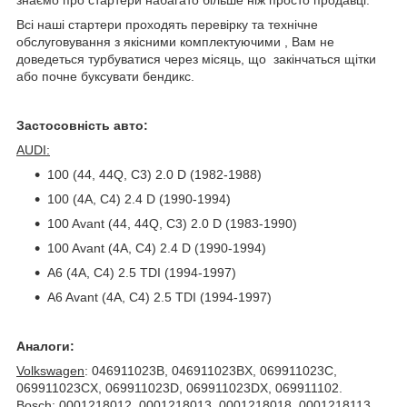
Всі наші стартери проходять перевірку та технічне
обслуговування з якісними комплектуючими , Вам не
доведеться турбуватися через місяць, що закінчаться щітки
або почне буксувати бендикс.
Застосовність авто:
AUDI:
100 (44, 44Q, C3) 2.0 D (1982-1988)
100 (4A, C4) 2.4 D (1990-1994)
100 Avant (44, 44Q, C3) 2.0 D (1983-1990)
100 Avant (4A, C4) 2.4 D (1990-1994)
A6 (4A, C4) 2.5 TDI (1994-1997)
A6 Avant (4A, C4) 2.5 TDI (1994-1997)
Аналоги:
Volkswagen
: 046911023B, 046911023BX, 069911023C,
069911023CX, 069911023D, 069911023DX, 069911102.
Bosch
: 0001218012, 0001218013, 0001218018, 0001218113,