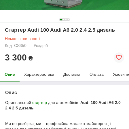
Стартер Audi 100 Audi A6 2.0 2.4 2.5 дизель
Немає в наявності
Код: CS350
Роздріб
3 300
₴
Опис
Характеристики
Доставка
Оплата
Умови п
Опис
Оригінальний
стартер
для автомобілів
Audi 100 Audi A6 2.0
2.4 2.5 дизель
Ми не розбірка, ми - професійна магазин-майстерня , і
знаємо про стартери набагато більше ніж просто продавці.